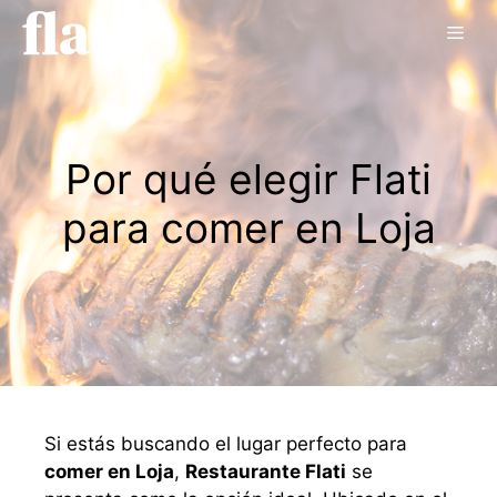
Saltar
Men
al
contenido
Por qué elegir Flati
para comer en Loja
Si estás buscando el lugar perfecto para
comer en Loja
,
Restaurante Flati
se