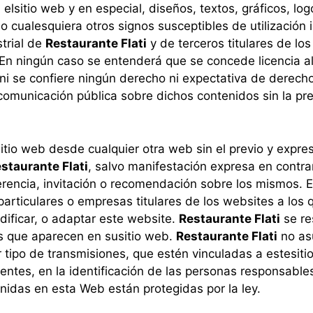
 el
sitio web y en especial, diseños, textos, gráficos, l
o cualesquiera otros signos susceptibles de utilización i
trial de
Restaurante Flati
y de terceros titulares de l
 En ningún caso se entenderá que se concede licencia al
ni se confiere ningún derecho ni expectativa de derecho,
 comunicación pública sobre dichos contenidos sin la pr
sitio web desde cualquier otra web sin el previo y expr
staurante Flati
, salvo manifestación expresa en contra
rencia, invitación o recomendación sobre los mismos. E
 particulares o empresas titulares de los websites a l
dificar, o adaptar este website.
Restaurante Flati
se re
ks que aparecen en su
sitio web.
Restaurante Flati
no as
r tipo de transmisiones, que estén vinculadas a este
siti
nentes, en la identificación de las personas responsable
nidas en esta Web están protegidas por la ley.