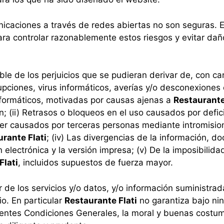
unicaciones a través de redes abiertas no son seguras. 
a controlar razonablemente estos riesgos y evitar dañ
le de los perjuicios que se pudieran derivar de, con c
errupciones, virus informáticos, averías y/o desconexione
informáticos, motivadas por causas ajenas a
Restaurante
ón; (ii) Retrasos o bloqueos en el uso causados por defi
r causados por terceras personas mediante intromisione
rante Flati
; (iv) Las divergencias de la información, 
n electrónica y la versión impresa; (v) De la imposibilida
Flati
, incluidos supuestos de fuerza mayor.
r de los servicios y/o datos, y/o información suministra
io. En particular
Restaurante Flati
no garantiza bajo nin
esentes Condiciones Generales, la moral y buenas cost