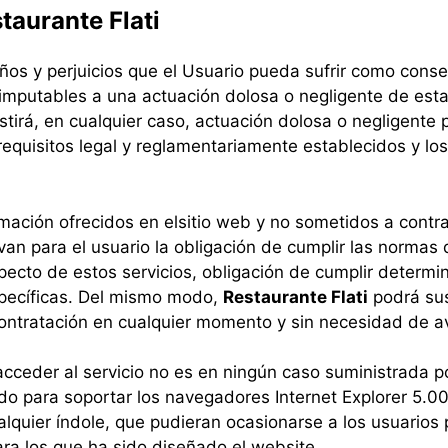
taurante Flati
os y perjuicios que el Usuario pueda sufrir como consec
mputables a una actuación dolosa o negligente de esta
istirá, en cualquier caso, actuación dolosa o negligente
requisitos legal y reglamentariamente establecidos y lo
rmación ofrecidos en el
sitio web y no sometidos a contra
an para el usuario la obligación de cumplir las normas 
specto de estos servicios, obligación de cumplir determi
pecíficas. Del mismo modo,
Restaurante Flati
podrá susp
contratación en cualquier momento y sin necesidad de av
a acceder al servicio no es en ningún caso suministrada 
do para soportar los navegadores Internet Explorer 5.00
alquier índole, que pudieran ocasionarse a los usuarios 
ara los que ha sido diseñado el website.