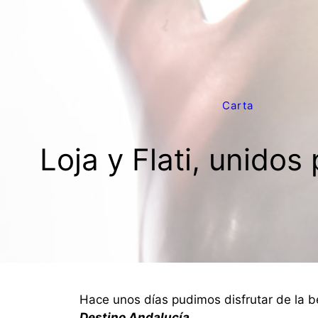
Saltar
al
contenido
Carta
Loja y Flati, unido
Hace unos días pudimos disfrutar de la be
Destino Andalucía
.